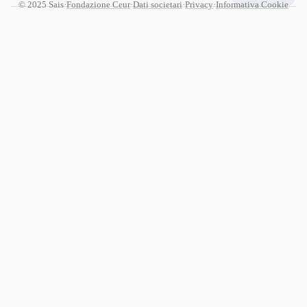
© 2025 Sais
·
Fondazione Ceur
·
Dati societari
·
Privacy
·
Informativa Cookie