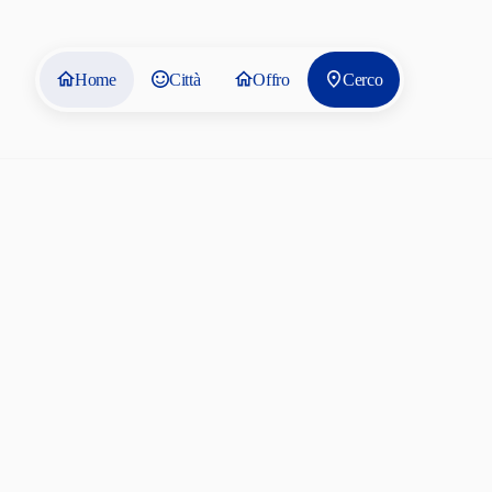
Home
Città
Offro
Cerco
Foresteria