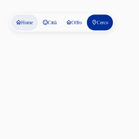
Home
Città
Offro
Cerco
Ostelli